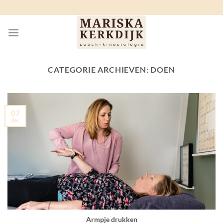
Ga
naar
inhoud
CATEGORIE ARCHIEVEN:
DOEN
07
dec
Armpje drukken