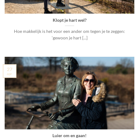
Klopt je hart wel?
Hoe makkelijk is het voor een ander om tegen je te zeggen:
‘gewoon je hart [...]
27
apr
Luier om en gaan!