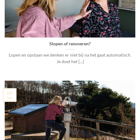
Slopen of renoveren?
Lopen en opstaan we denken er niet bij na het gaat automatisch.
Je doet het [...]
09
mei