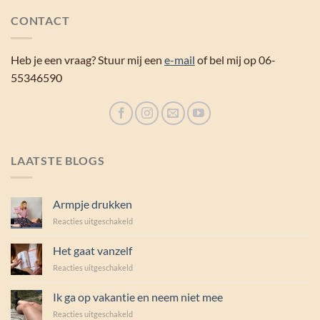
CONTACT
Heb je een vraag? Stuur mij een
e-mail
of bel mij op 06-
55346590
LAATSTE BLOGS
Armpje drukken
voor
Reacties uitgeschakeld
Armpje
drukken
Het gaat vanzelf
voor
Reacties uitgeschakeld
Het
gaat
Ik ga op vakantie en neem niet mee
vanzelf
voor
Reacties uitgeschakeld