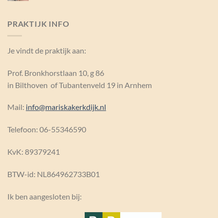
Ik
ga
op
PRAKTIJK INFO
vakantie
en
neem
Je vindt de praktijk aan:
niet
mee
Prof. Bronkhorstlaan 10, g 86
in Bilthoven of Tubantenveld 19 in Arnhem
Mail:
info@mariskakerkdijk.nl
Telefoon: 06-55346590
KvK:
89379241
BTW-id: NL864962733B01
Ik ben aangesloten bij: