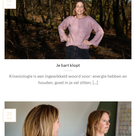
02
jun
Je hart klopt
Kinesiologie is een ingewikkeld woord voor: energie hebben en
houden; goed in je vel zitten; [...]
25
mei