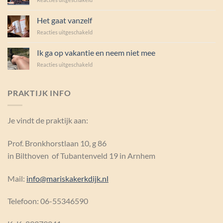
Armpje
drukken
Het gaat vanzelf
voor
Reacties uitgeschakeld
Het
gaat
Ik ga op vakantie en neem niet mee
vanzelf
voor
Reacties uitgeschakeld
Ik
ga
op
PRAKTIJK INFO
vakantie
en
neem
Je vindt de praktijk aan:
niet
mee
Prof. Bronkhorstlaan 10, g 86
in Bilthoven of Tubantenveld 19 in Arnhem
Mail:
info@mariskakerkdijk.nl
Telefoon: 06-55346590