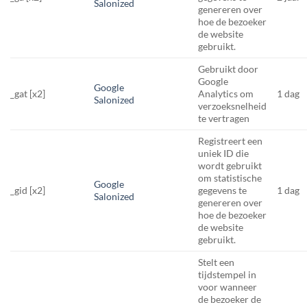
Salonized
genereren over
hoe de bezoeker
de website
gebruikt.
Gebruikt door
Google
Google
_gat [x2]
Analytics om
1 dag
Salonized
verzoeksnelheid
te vertragen
Registreert een
uniek ID die
wordt gebruikt
om statistische
Google
_gid [x2]
gegevens te
1 dag
Salonized
genereren over
hoe de bezoeker
de website
gebruikt.
Stelt een
tijdstempel in
voor wanneer
de bezoeker de