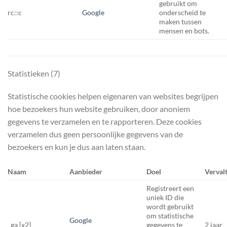
gebruikt om
rc::c
Google
onderscheid te
maken tussen
mensen en bots.
Statistieken (7)
Statistische cookies helpen eigenaren van websites begrijpen
hoe bezoekers hun website gebruiken, door anoniem
gegevens te verzamelen en te rapporteren. Deze cookies
verzamelen dus geen persoonlijke gegevens van de
bezoekers en kun je dus aan laten staan.
Naam
Aanbieder
Doel
Verval
Registreert een
uniek ID die
wordt gebruikt
om statistische
Google
_ga [x2]
gegevens te
2 jaar