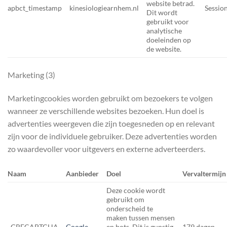
website betrad.
apbct_timestamp
kinesiologiearnhem.nl
Sessio
Dit wordt
gebruikt voor
analytische
doeleinden op
de website.
Marketing (3)
Marketingcookies worden gebruikt om bezoekers te volgen
wanneer ze verschillende websites bezoeken. Hun doel is
advertenties weergeven die zijn toegesneden op en relevant
zijn voor de individuele gebruiker. Deze advertenties worden
zo waardevoller voor uitgevers en externe adverteerders.
Naam
Aanbieder
Doel
Vervaltermijn
Deze cookie wordt
gebruikt om
onderscheid te
maken tussen mensen
_GRECAPTCHA
Google
en bots. Dit is gunstig
179 dagen