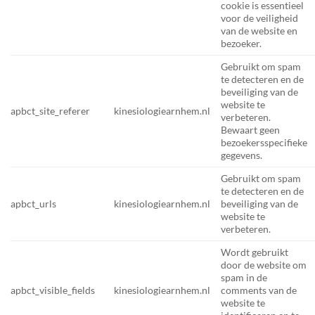
cookie is essentieel
voor de veiligheid
van de website en
bezoeker.
Gebruikt om spam
te detecteren en de
beveiliging van de
website te
apbct_site_referer
kinesiologiearnhem.nl
verbeteren.
Bewaart geen
bezoekersspecifieke
gegevens.
Gebruikt om spam
te detecteren en de
apbct_urls
kinesiologiearnhem.nl
beveiliging van de
website te
verbeteren.
Wordt gebruikt
door de website om
spam in de
apbct_visible_fields
kinesiologiearnhem.nl
comments van de
website te