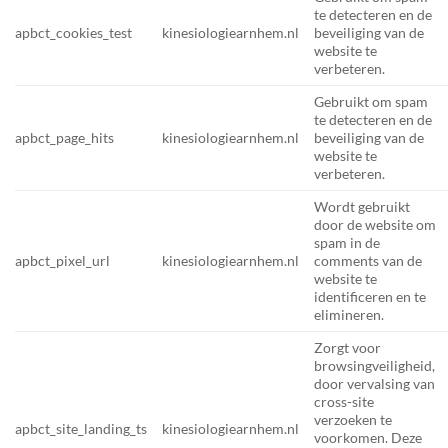
te detecteren en de
apbct_cookies_test
kinesiologiearnhem.nl
beveiliging van de
website te
verbeteren.
Gebruikt om spam
te detecteren en de
apbct_page_hits
kinesiologiearnhem.nl
beveiliging van de
website te
verbeteren.
Wordt gebruikt
door de website om
spam in de
apbct_pixel_url
kinesiologiearnhem.nl
comments van de
website te
identificeren en te
elimineren.
Zorgt voor
browsingveiligheid,
door vervalsing van
cross-site
verzoeken te
apbct_site_landing_ts
kinesiologiearnhem.nl
voorkomen. Deze