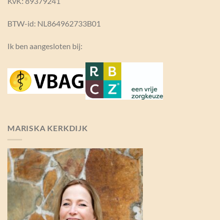
KvK:
89379241
BTW-id: NL864962733B01
Ik ben aangesloten bij:
MARISKA KERKDIJK