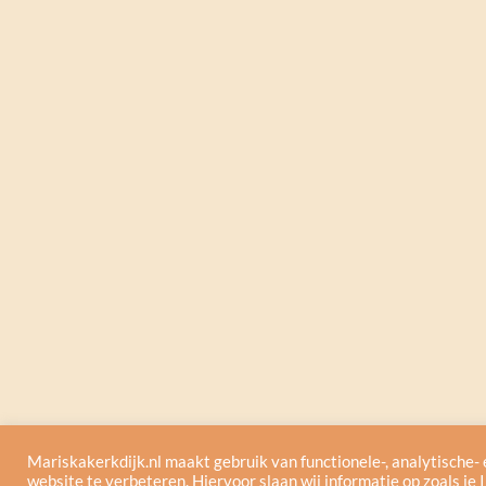
Mariskakerkdijk.nl maakt gebruik van functionele-, analytische-
website te verbeteren. Hiervoor slaan wij informatie op zoals je I