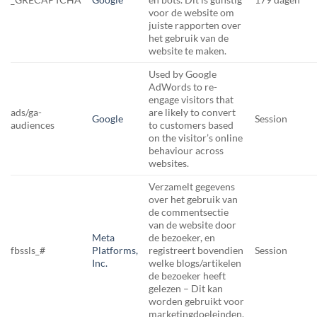
voor de website om
juiste rapporten over
het gebruik van de
website te maken.
Used by Google
AdWords to re-
engage visitors that
ads/ga-
are likely to convert
Google
Session
audiences
to customers based
on the visitor’s online
behaviour across
websites.
Verzamelt gegevens
over het gebruik van
de commentsectie
van de website door
Meta
de bezoeker, en
fbssls_#
Platforms,
registreert bovendien
Session
Inc.
welke blogs/artikelen
de bezoeker heeft
gelezen – Dit kan
worden gebruikt voor
marketingdoeleinden.