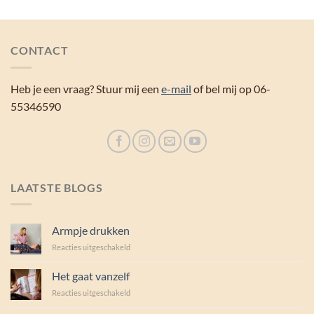
CONTACT
Heb je een vraag? Stuur mij een
e-mail
of bel mij op 06-
55346590
LAATSTE BLOGS
Armpje drukken
voor
Reacties uitgeschakeld
Armpje
drukken
Het gaat vanzelf
voor
Reacties uitgeschakeld
Het