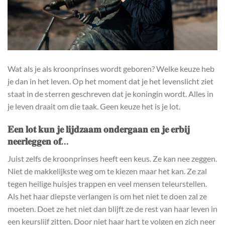
Wat als je als kroonprinses wordt geboren? Welke keuze heb
je dan in het leven. Op het moment dat je het levenslicht ziet
staat in de sterren geschreven dat je koningin wordt. Alles in
je leven draait om die taak. Geen keuze het is je lot.
𝐄𝐞𝐧 𝐥𝐨𝐭 𝐤𝐮𝐧 𝐣𝐞 𝐥𝐢𝐣𝐝𝐳𝐚𝐚𝐦 𝐨𝐧𝐝𝐞𝐫𝐠𝐚𝐚𝐧 𝐞𝐧 𝐣𝐞 𝐞𝐫𝐛𝐢𝐣
𝐧𝐞𝐞𝐫𝐥𝐞𝐠𝐠𝐞𝐧 𝐨𝐟…
Juist zelfs de kroonprinses heeft een keus. Ze kan nee zeggen.
Niet de makkelijkste weg om te kiezen maar het kan. Ze zal
tegen heilige huisjes trappen en veel mensen teleurstellen.
Als het haar diepste verlangen is om het niet te doen zal ze
moeten. Doet ze het niet dan blijft ze de rest van haar leven in
een keurslijf zitten. Door niet haar hart te volgen en zich neer