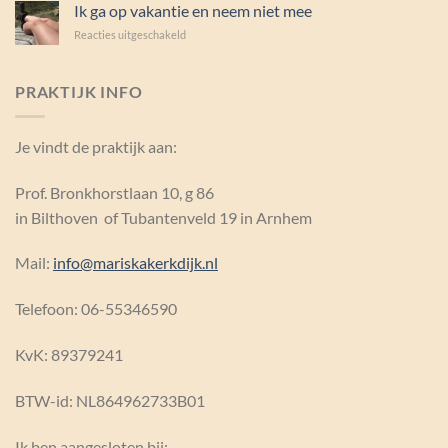
gaat
Ik ga op vakantie en neem niet mee
vanzelf
voor
Reacties uitgeschakeld
Ik
ga
op
PRAKTIJK INFO
vakantie
en
neem
Je vindt de praktijk aan:
niet
mee
Prof. Bronkhorstlaan 10, g 86
in Bilthoven of Tubantenveld 19 in Arnhem
Mail:
info@mariskakerkdijk.nl
Telefoon: 06-55346590
KvK:
89379241
BTW-id: NL864962733B01
Ik ben aangesloten bij: