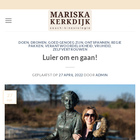
Ga
naar
inhoud
DOEN
,
DROMEN
,
GOED GENOEG ZIJN
,
ONTSPANNEN
,
REGIE
PAKKEN
,
VERANTWOORDELIJKHEID
,
VRIJHEID
,
ZELFVERTROUWEN
Luier om en gaan!
GEPLAATST OP
27 APRIL 2022
DOOR
ADMIN
27
apr