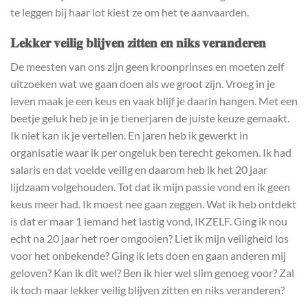
te leggen bij haar lot kiest ze om het te aanvaarden.
𝐋𝐞𝐤𝐤𝐞𝐫 𝐯𝐞𝐢𝐥𝐢𝐠 𝐛𝐥𝐢𝐣𝐯𝐞𝐧 𝐳𝐢𝐭𝐭𝐞𝐧 𝐞𝐧 𝐧𝐢𝐤𝐬 𝐯𝐞𝐫𝐚𝐧𝐝𝐞𝐫𝐞𝐧
De meesten van ons zijn geen kroonprinses en moeten zelf
uitzoeken wat we gaan doen als we groot zijn. Vroeg in je
leven maak je een keus en vaak blijf je daarin hangen. Met een
beetje geluk heb je in je tienerjaren de juiste keuze gemaakt.
Ik niet kan ik je vertellen. En jaren heb ik gewerkt in
organisatie waar ik per ongeluk ben terecht gekomen. Ik had
salaris en dat voelde veilig en daarom heb ik het 20 jaar
lijdzaam volgehouden. Tot dat ik mijn passie vond en ik geen
keus meer had. Ik moest nee gaan zeggen. Wat ik heb ontdekt
is dat er maar 1 iemand het lastig vond, IKZELF. Ging ik nou
echt na 20 jaar het roer omgooien? Liet ik mijn veiligheid los
voor het onbekende? Ging ik iets doen en gaan anderen mij
geloven? Kan ik dit wel? Ben ik hier wel slim genoeg voor? Zal
ik toch maar lekker veilig blijven zitten en niks veranderen?