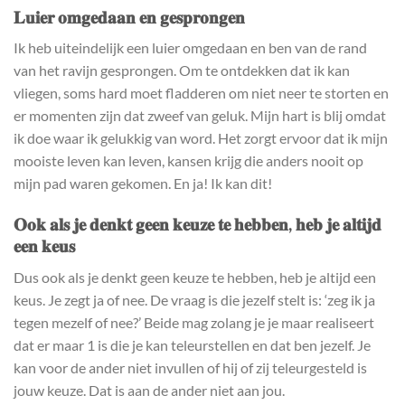
𝐋𝐮𝐢𝐞𝐫 𝐨𝐦𝐠𝐞𝐝𝐚𝐚𝐧 𝐞𝐧 𝐠𝐞𝐬𝐩𝐫𝐨𝐧𝐠𝐞𝐧
Ik heb uiteindelijk een luier omgedaan en ben van de rand
van het ravijn gesprongen. Om te ontdekken dat ik kan
vliegen, soms hard moet fladderen om niet neer te storten en
er momenten zijn dat zweef van geluk. Mijn hart is blij omdat
ik doe waar ik gelukkig van word. Het zorgt ervoor dat ik mijn
mooiste leven kan leven, kansen krijg die anders nooit op
mijn pad waren gekomen. En ja! Ik kan dit!
𝐎𝐨𝐤 𝐚𝐥𝐬 𝐣𝐞 𝐝𝐞𝐧𝐤𝐭 𝐠𝐞𝐞𝐧 𝐤𝐞𝐮𝐳𝐞 𝐭𝐞 𝐡𝐞𝐛𝐛𝐞𝐧, 𝐡𝐞𝐛 𝐣𝐞 𝐚𝐥𝐭𝐢𝐣𝐝
𝐞𝐞𝐧 𝐤𝐞𝐮𝐬
Dus ook als je denkt geen keuze te hebben, heb je altijd een
keus. Je zegt ja of nee. De vraag is die jezelf stelt is: ‘zeg ik ja
tegen mezelf of nee?’ Beide mag zolang je je maar realiseert
dat er maar 1 is die je kan teleurstellen en dat ben jezelf. Je
kan voor de ander niet invullen of hij of zij teleurgesteld is
jouw keuze. Dat is aan de ander niet aan jou.