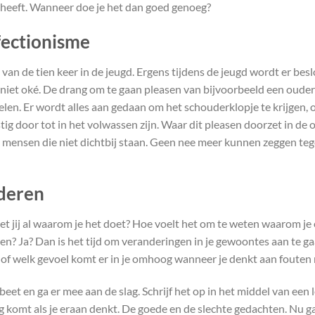
 heeft. Wanneer doe je het dan goed genoeg?
fectionisme
an de tien keer in de jeugd. Ergens tijdens de jeugd wordt er besl
s niet oké. De drang om te gaan pleasen van bijvoorbeeld een ouder
kelen. Er wordt alles aan gedaan om het schouderklopje te krijgen,
ig door tot in het volwassen zijn. Waar dit pleasen doorzet in de op
ij mensen die niet dichtbij staan. Geen nee meer kunnen zeggen te
deren
t jij al waarom je het doet? Hoe voelt het om te weten waarom je e
ren? Ja? Dan is het tijd om veranderingen in je gewoontes aan te g
te of welk gevoel komt er in je omhoog wanneer je denkt aan foute
eet en ga er mee aan de slag. Schrijf het op in het middel van een l
komt als je eraan denkt. De goede en de slechte gedachten. Nu g