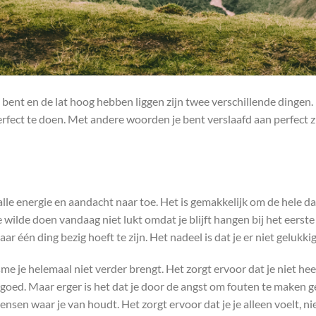
 bent en de lat hoog hebben liggen zijn twee verschillende dingen.
rfect te doen. Met andere woorden je bent verslaafd aan perfect zij
alle energie en aandacht naar toe. Het is gemakkelijk om de hele d
e wilde doen vandaag niet lukt omdat je blijft hangen bij het eerste
r één ding bezig hoeft te zijn. Het nadeel is dat je er niet gelukki
e je helemaal niet verder brengt. Het zorgt ervoor dat je niet heel 
t goed. Maar erger is het dat je door de angst om fouten te maken g
nsen waar je van houdt. Het zorgt ervoor dat je je alleen voelt, ni