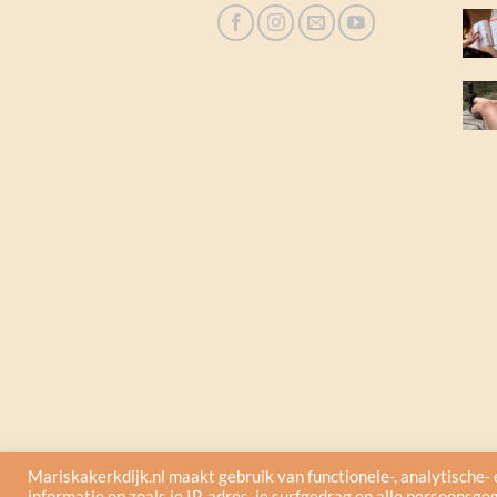
Mariskakerkdijk.nl maakt gebruik van functionele-, analytische- 
informatie op zoals je IP-adres, je surfgedrag en alle persoonsge