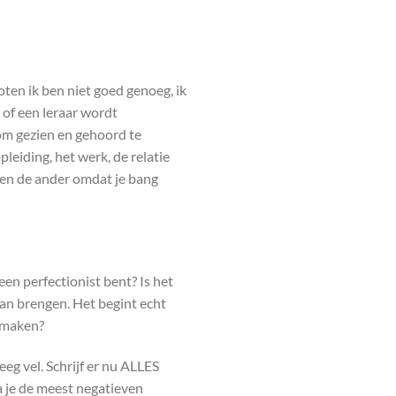
oten ik ben niet goed genoeg, ik
 of een leraar wordt
 om gezien en gehoord te
leiding, het werk, de relatie
gen de ander omdat je bang
en perfectionist bent? Is het
aan brengen. Het begint echt
n maken?
eeg vel. Schrijf er nu ALLES
a je de meest negatieven