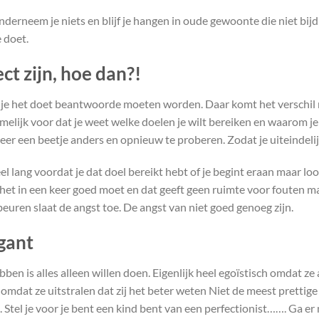
onderneem je niets en blijf je hangen in oude gewoonte die niet bijd
 doet.
t zijn, hoe dan?!
 je het doet beantwoorde moeten worden. Daar komt het verschil m
elijk voor dat je weet welke doelen je wilt bereiken en waarom je 
er een beetje anders en opnieuw te proberen. Zodat je uiteindelijk
l lang voordat je dat doel bereikt hebt of je begint eraan maar loop
het in een keer goed moet en dat geeft geen ruimte voor fouten m
ebeuren slaat de angst toe. De angst van niet goed genoeg zijn.
ogant
ben is alles alleen willen doen. Eigenlijk heel egoïstisch omdat ze a
omdat ze uitstralen dat zij het beter weten Niet de meest pretti
. Stel je voor je bent een kind bent van een perfectionist……. Ga 