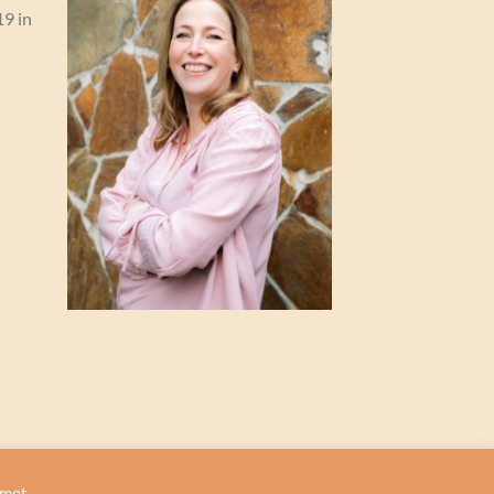
19 in
 met