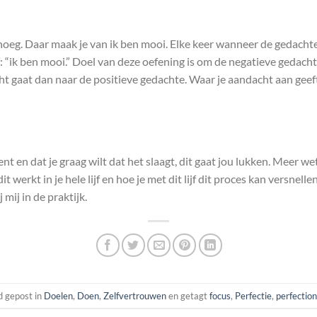
noeg. Daar maak je van ik ben mooi. Elke keer wanneer de gedacht
f: “ik ben mooi.” Doel van deze oefening is om de negatieve gedach
t gaat dan naar de positieve gedachte. Waar je aandacht aan geeft
bent en dat je graag wilt dat het slaagt, dit gaat jou lukken. Meer 
 werkt in je hele lijf en hoe je met dit lijf dit proces kan versnell
 mij in de praktijk.
d gepost in
Doelen
,
Doen
,
Zelfvertrouwen
en getagt
focus
,
Perfectie
,
perfectio