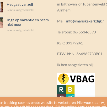
drukken
in Bilthoven of Tubantenveld 
Het gaat vanzelf
Arnhem
voor
Reacties uitgeschakeld
Het
gaat
Ik ga op vakantie en neem
Mail:
info@mariskakerkdijk.nl
vanzelf
niet mee
voor
Reacties uitgeschakeld
Telefoon: 06-55346590
Ik
ga
op
KvK:
89379241
vakantie
en
BTW-id: NL864962733B01
neem
niet
mee
Ik ben aangesloten bij:
en tracking-cookies om de website te verbeteren. Hiervoor slaan wij
gevens die je zelf bij ons achterlaat. Wij gebruiken deze gegevens om