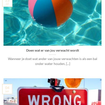
23
jul
Doen wat er van jou verwacht wordt
Wanneer je doet wat ander van jouw verwachten is als een bal
onder water houden, [...]
04
jun