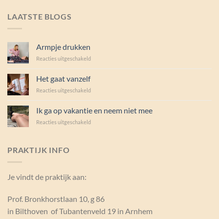
LAATSTE BLOGS
Armpje drukken
voor
Reacties uitgeschakeld
Armpje
drukken
Het gaat vanzelf
voor
Reacties uitgeschakeld
Het
gaat
Ik ga op vakantie en neem niet mee
vanzelf
voor
Reacties uitgeschakeld
Ik
ga
op
PRAKTIJK INFO
vakantie
en
neem
Je vindt de praktijk aan:
niet
mee
Prof. Bronkhorstlaan 10, g 86
in Bilthoven of Tubantenveld 19 in Arnhem