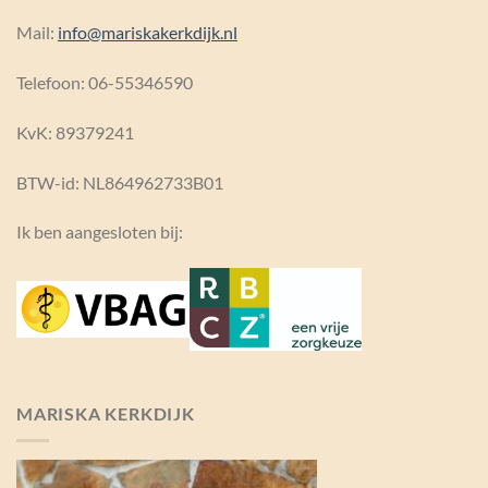
Mail:
info@mariskakerkdijk.nl
Telefoon: 06-55346590
KvK:
89379241
BTW-id: NL864962733B01
Ik ben aangesloten bij:
MARISKA KERKDIJK