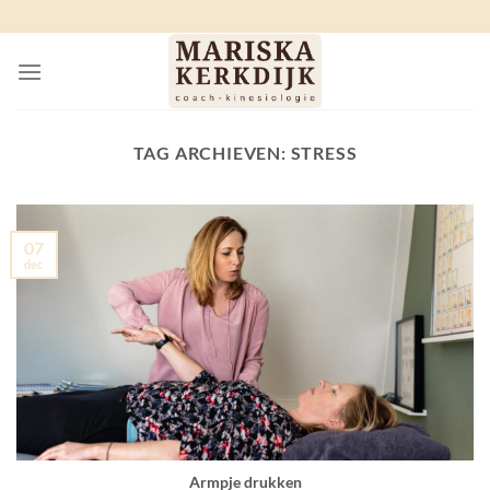
Ga
naar
inhoud
TAG ARCHIEVEN:
STRESS
07
dec
Armpje drukken