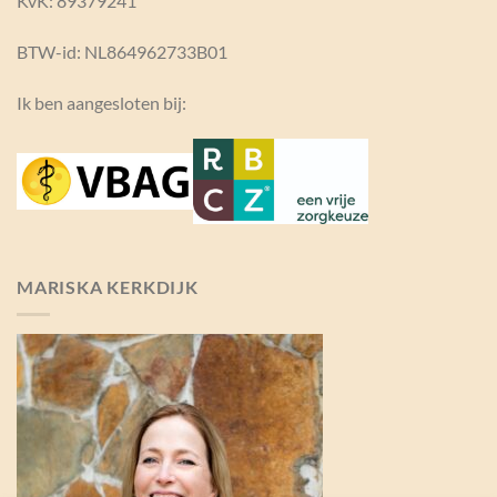
KvK:
89379241
BTW-id: NL864962733B01
Ik ben aangesloten bij:
MARISKA KERKDIJK