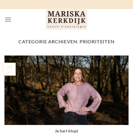
Ga
naar
inhoud
CATEGORIE ARCHIEVEN:
PRIORITEITEN
02
jun
Je hart klopt