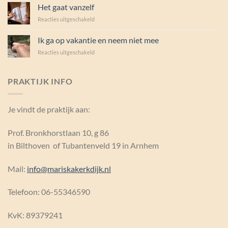
drukken
Het gaat vanzelf
voor
Reacties uitgeschakeld
Het
gaat
Ik ga op vakantie en neem niet mee
vanzelf
voor
Reacties uitgeschakeld
Ik
ga
op
PRAKTIJK INFO
vakantie
en
neem
Je vindt de praktijk aan:
niet
mee
Prof. Bronkhorstlaan 10, g 86
in Bilthoven of Tubantenveld 19 in Arnhem
Mail:
info@mariskakerkdijk.nl
Telefoon: 06-55346590
KvK:
89379241