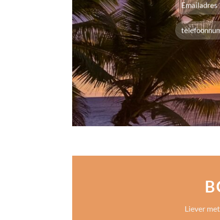
B
Liever met