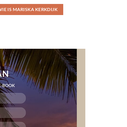
IE IS MARISKA KERKDIJK
AN
 E-BOOK