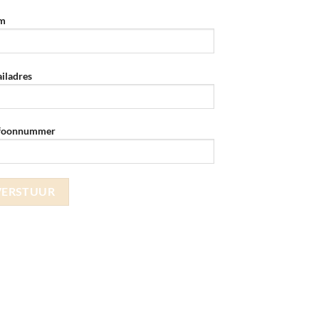
m
iladres
efoonnummer