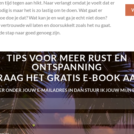
en tijd tegen aan hikt. Naar verlangt omdat je voelt dat er
W
dig is maar het is zo lastig om te doen. Wat gaat er
oe doe je dat? Wat kan je en wat ga je echt niet doen?
 vertrouwde wil laten en doorsukkelt zoals het nu gaat.
 de stap naar goed genoeg zijn.
TIPS VOOR MEER RUST EN
ONTSPANNING
RAAG HET GRATIS E-BOOK A
ER ONDER JOUW E-MAILADRES IN DAN STUUR IK JOUW MIJN