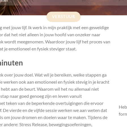
g met jouw lijf. Ik werk in mijn praktijk met een geweldige
or dat het niet alleen in jouw hoofd van onzeker naar
 ook wordt meegenomen. Waardoor jouw lijf het proces van
 je emotioneel en fysiek steviger staat.
minuten
ek over jouw doel. Wat wil je bereiken, welke stappen ga
e werken ook aan emotioneel en fysiek stevig in je kracht
e hebt aan de beurt. Waarom wil het nu allemaal niet
stap naar goed genoeg zijn en leven vanuit
 het teken van de beperkende overtuigingen die ervoor
Heb 
lf. De vierde en de vijfde sessie werken we aan weten dat
form
 is om jouw dromen en doelen waar te maken. Tijdens de
der andere: Stress Release, bewegingsoefeningen,