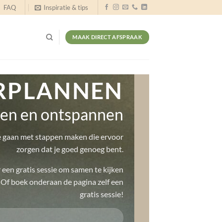
FAQ
Inspiratie & tips
MAAK DIRECT AFSPRAAK
RPLANNEN
en en ontspannen
e gaan met stappen maken die ervoor
zorgen dat je goed genoeg bent.
een gratis sessie om samen te kijken
. Of boek onderaan de pagina zelf een
gratis sessie!