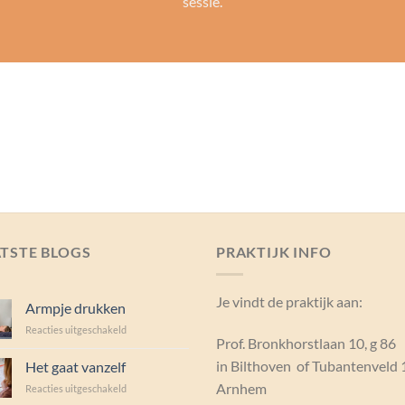
sessie.
TSTE BLOGS
PRAKTIJK INFO
Je vindt de praktijk aan:
Armpje drukken
voor
Reacties uitgeschakeld
Prof. Bronkhorstlaan 10, g 86
Armpje
drukken
in Bilthoven of Tubantenveld 
Het gaat vanzelf
Arnhem
voor
Reacties uitgeschakeld
Het