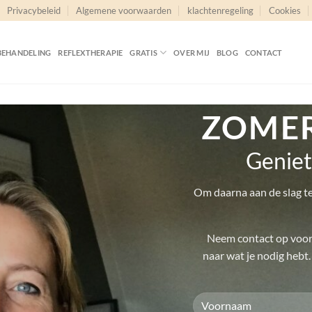
Privacybeleid
Algemene voorwaarden
klachtenregeling
Cookies
BEHANDELING
REFLEXTHERAPIE
GRATIS
OVER MIJ
BLOG
CONTACT
ZOME
Geniet
Om daarna aan de slag t
Neem contact op voor 
naar wat je nodig hebt