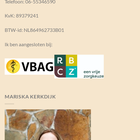
Telefoon: 06-55346590
KvK:
89379241
BTW-id: NL864962733B01
Ik ben aangesloten bij:
MARISKA KERKDIJK