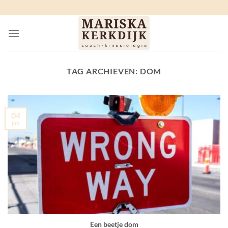
Ga
naar
inhoud
TAG ARCHIEVEN:
DOM
04
jun
Een beetje dom