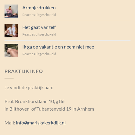
Armpje drukken
voor
Reacties uitgeschakeld
Armpje
drukken
Het gaat vanzelf
voor
Reacties uitgeschakeld
Het
gaat
Ik ga op vakantie en neem niet mee
vanzelf
voor
Reacties uitgeschakeld
Ik
ga
op
PRAKTIJK INFO
vakantie
en
neem
Je vindt de praktijk aan:
niet
mee
Prof. Bronkhorstlaan 10, g 86
in Bilthoven of Tubantenveld 19 in Arnhem
Mail:
info@mariskakerkdijk.nl