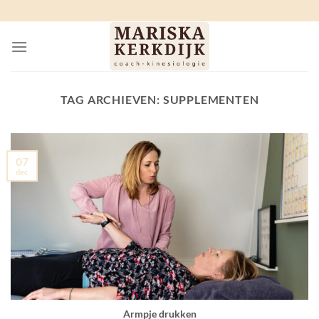
Ga
naar
inhoud
TAG ARCHIEVEN:
SUPPLEMENTEN
07
dec
Armpje drukken