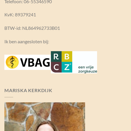
Telefoon: 06-55346590
KvK:
89379241
BTW-id: NL864962733B01
Ik ben aangesloten bij:
MARISKA KERKDIJK