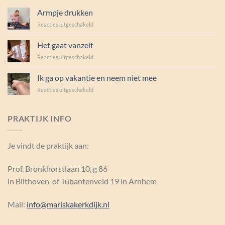
Armpje drukken
voor
Reacties uitgeschakeld
Armpje
drukken
Het gaat vanzelf
voor
Reacties uitgeschakeld
Het
gaat
Ik ga op vakantie en neem niet mee
vanzelf
voor
Reacties uitgeschakeld
Ik
ga
op
PRAKTIJK INFO
vakantie
en
neem
Je vindt de praktijk aan:
niet
mee
Prof. Bronkhorstlaan 10, g 86
in Bilthoven of Tubantenveld 19 in Arnhem
Mail:
info@mariskakerkdijk.nl