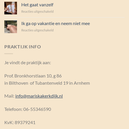
drukken
Het gaat vanzelf
voor
Reacties uitgeschakeld
Het
gaat
Ik ga op vakantie en neem niet mee
vanzelf
voor
Reacties uitgeschakeld
Ik
ga
op
PRAKTIJK INFO
vakantie
en
neem
Je vindt de praktijk aan:
niet
mee
Prof. Bronkhorstlaan 10, g 86
in Bilthoven of Tubantenveld 19 in Arnhem
Mail:
info@mariskakerkdijk.nl
Telefoon: 06-55346590
KvK:
89379241