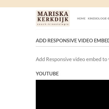
Ga
naar
inhoud
HOME
KINESIOLOGIE-
ADD RESPONSIVE VIDEO EMBE
Add Responsive video embed to yo
YOUTUBE