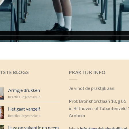
TSTE BLOGS
PRAKTIJK INFO
Je vindt de praktijk aan:
Armpje drukken
voor
Reacties uitgeschakeld
Prof. Bronkhorstlaan 10, g 86
Armpje
drukken
in Bilthoven of Tubantenveld 
Het gaat vanzelf
Arnhem
voor
Reacties uitgeschakeld
Het
gaat
Ik ga op vakantie en neem
Mail:
info@mariskakerkdijk.nl