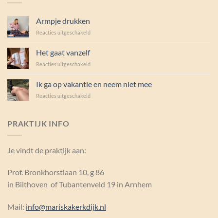
Armpje drukken
voor
Reacties uitgeschakeld
Armpje
drukken
Het gaat vanzelf
voor
Reacties uitgeschakeld
Het
gaat
Ik ga op vakantie en neem niet mee
vanzelf
voor
Reacties uitgeschakeld
Ik
ga
op
PRAKTIJK INFO
vakantie
en
neem
Je vindt de praktijk aan:
niet
mee
Prof. Bronkhorstlaan 10, g 86
in Bilthoven of Tubantenveld 19 in Arnhem
Mail:
info@mariskakerkdijk.nl