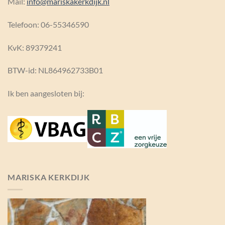
Mail:
info@mariskakerkdijk.nl
Telefoon: 06-55346590
KvK:
89379241
BTW-id: NL864962733B01
Ik ben aangesloten bij:
MARISKA KERKDIJK