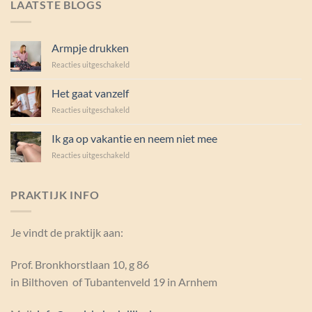
LAATSTE BLOGS
Armpje drukken
voor
Reacties uitgeschakeld
Armpje
drukken
Het gaat vanzelf
voor
Reacties uitgeschakeld
Het
gaat
Ik ga op vakantie en neem niet mee
vanzelf
voor
Reacties uitgeschakeld
Ik
ga
op
PRAKTIJK INFO
vakantie
en
neem
Je vindt de praktijk aan:
niet
mee
Prof. Bronkhorstlaan 10, g 86
in Bilthoven of Tubantenveld 19 in Arnhem