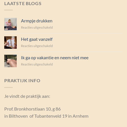
LAATSTE BLOGS
Armpje drukken
voor
Reacties uitgeschakeld
Armpje
drukken
Het gaat vanzelf
voor
Reacties uitgeschakeld
Het
gaat
Ik ga op vakantie en neem niet mee
vanzelf
voor
Reacties uitgeschakeld
Ik
ga
op
PRAKTIJK INFO
vakantie
en
neem
Je vindt de praktijk aan:
niet
mee
Prof. Bronkhorstlaan 10, g 86
in Bilthoven of Tubantenveld 19 in Arnhem