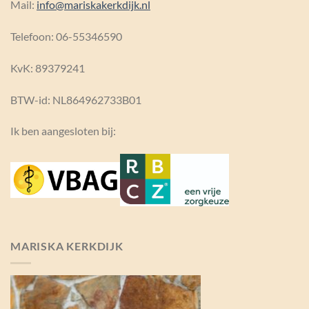
Mail:
info@mariskakerkdijk.nl
Telefoon: 06-55346590
KvK:
89379241
BTW-id: NL864962733B01
Ik ben aangesloten bij:
MARISKA KERKDIJK